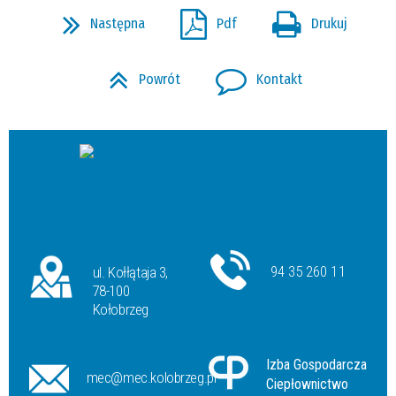
Następna
Pdf
Drukuj
Powrót
Kontakt
94 35 260 11
ul. Kołłątaja 3,
78-100
Kołobrzeg
Izba Gospodarcza
mec@mec.kolobrzeg.pl
Ciepłownictwo