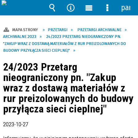
pane
Wyszukiwarka
Narzędzia
Menu
Menu
główne
szczegóło
MAPA STRONY
PRZETARGI
PRZETARGI ARCHIWALNE
ARCHIWALNE 2023
24/2023 PRZETARG NIEOGRANICZONY PN.
"ZAKUP WRAZ Z DOSTAWĄ MATERIAŁÓW Z RUR PREIZOLOWANYCH DO
BUDOWY PRZYŁĄCZA SIECI CIEPLNEJ"
24/2023 Przetarg
nieograniczony pn. "Zakup
wraz z dostawą materiałów z
rur preizolowanych do budowy
przyłącza sieci cieplnej"
2023-10-27